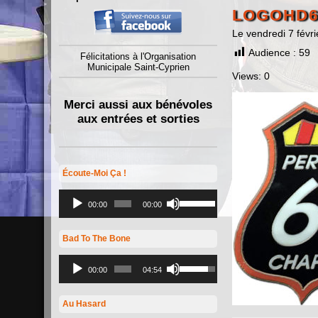
LOGOHD6
Le vendredi 7 févr
Audience :
59
Félicitations à l'Organisation
Municipale Saint-Cyprien
Views: 0
Merci aussi aux bénévoles
aux entrées et sorties
Écoute-Moi Ça !
Lecteur
Utilisez
audio
les
00:00
00:00
flèches
haut/bas
pour
Bad To The Bone
augmenter
ou
Lecteur
Utilisez
diminuer
audio
les
00:00
04:54
le
flèches
volume.
haut/bas
pour
Au Hasard
augmenter