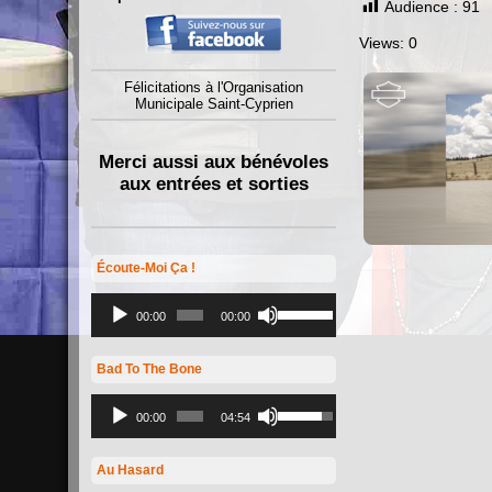
Audience :
91
Views: 0
Félicitations à l'Organisation
Municipale Saint-Cyprien
Merci aussi aux bénévoles
aux entrées et sorties
Écoute-Moi Ça !
Lecteur
Utilisez
audio
les
00:00
00:00
flèches
haut/bas
pour
Bad To The Bone
augmenter
ou
Lecteur
Utilisez
diminuer
audio
les
00:00
04:54
le
flèches
volume.
haut/bas
pour
Au Hasard
augmenter