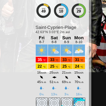
DAYS
HOURS
MINUTES
49
10
29