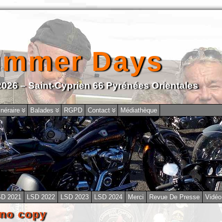
ummer Days
2026 – Saint-Cyprien 66 Pyrénées Orientales
inéraire
Balades
RGPD
Contact
Médiathèque
SD 2021
LSD 2022
LSD 2023
LSD 2024
Merci
Revue De Presse
Vidéo
 no copy