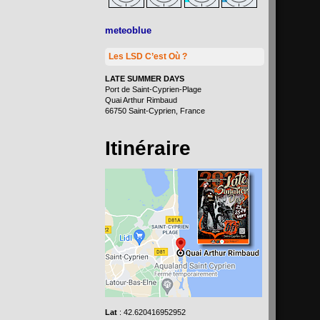
meteoblue
Les LSD C’est Où ?
LATE SUMMER DAYS
Port de Saint-Cyprien-Plage
Quai Arthur Rimbaud
66750 Saint-Cyprien, France
Itinéraire
Lat
: 42.620416952952