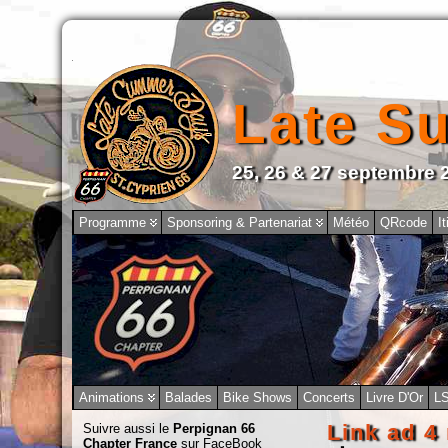
Late S
25, 26 & 27 septembre 
Programme
Sponsoring & Partenariat
Météo
QRcode
It
Animations
Balades
Bike Shows
Concerts
Livre D'Or
L
Link ad 4
Suivre aussi le
Perpignan 66
Chapter France
sur FaceBook