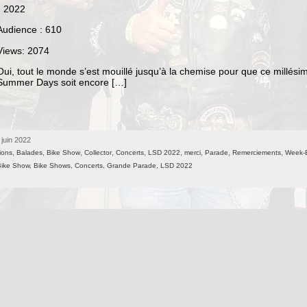
n 2022
Audience : 610
Views: 2074
Oui, tout le monde s’est mouillé jusqu’à la chemise pour que ce millés
Summer Days soit encore […]
 juin 2022
,
,
,
,
,
,
,
,
,
ions
Balades
Bike Show
Collector
Concerts
LSD 2022
merci
Parade
Remerciements
Week-
Bike Show,
Bike Shows,
Concerts,
Grande Parade,
LSD 2022