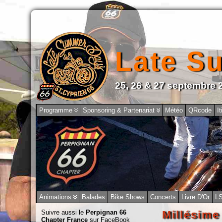
Late S
25, 26 & 27 septembre 
Programme
Sponsoring & Partenariat
Météo
QRcode
It
Animations
Balades
Bike Shows
Concerts
Livre D'Or
L
Suivre aussi le
Perpignan 66
Millésime
Chapter France
sur FaceBook