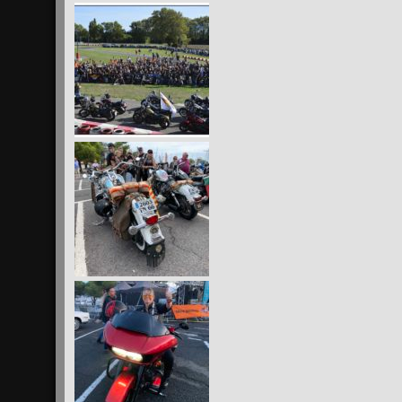
ou
diminuer
le
volume.