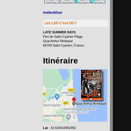
meteoblue
Les LSD C’est Où ?
LATE SUMMER DAYS
Port de Saint-Cyprien-Plage
Quai Arthur Rimbaud
66750 Saint-Cyprien, France
Itinéraire
Lat
: 42.620416952952