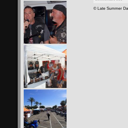
ou
diminuer
© Late Summer Da
le
volume.