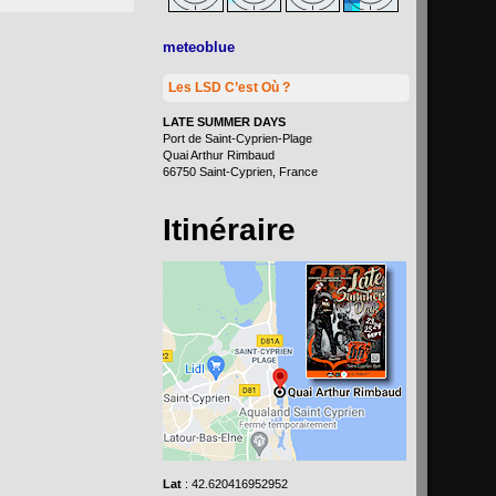
meteoblue
Les LSD C’est Où ?
LATE SUMMER DAYS
Port de Saint-Cyprien-Plage
Quai Arthur Rimbaud
66750 Saint-Cyprien, France
Itinéraire
Lat
: 42.620416952952