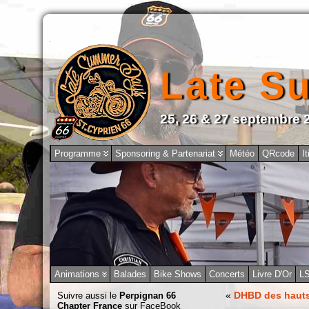
Late S
25, 26 & 27 septembre 
Programme
Sponsoring & Partenariat
Météo
QRcode
It
Animations
Balades
Bike Shows
Concerts
Livre D'Or
L
«
DHBD des hauts
Suivre aussi le
Perpignan 66
Chapter France
sur FaceBook