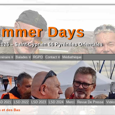
ummer Days
2026 – Saint-Cyprien 66 Pyrénées Orientales
inéraire
Balades
RGPD
Contact
Médiathèque
SD 2021
LSD 2022
LSD 2023
LSD 2024
Merci
Revue De Presse
Vidéo
 et des Bas