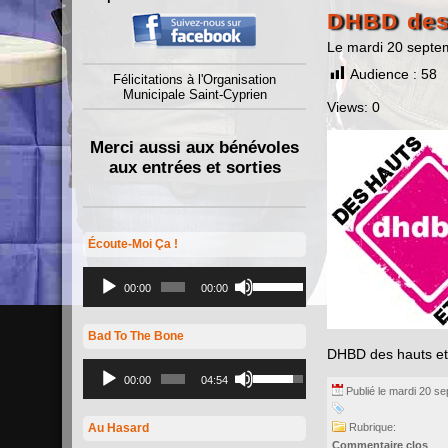
DHBD des 
Le mardi 20 septe
Audience :
58
Félicitations à l'Organisation
Municipale Saint-Cyprien
Views: 0
Merci aussi aux bénévoles
aux entrées et sorties
Écoute-Moi Ça !
Lecteur
Utilisez
audio
les
00:00
00:00
flèches
haut/bas
pour
Bad To The Bone
augmenter
DHBD des hauts et
ou
Lecteur
Utilisez
diminuer
audio
les
00:00
04:54
le
Publié le mardi 20 s
flèches
volume.
haut/bas
pour
Rubrique:
Au Hasard
augmenter
Commentaire clos