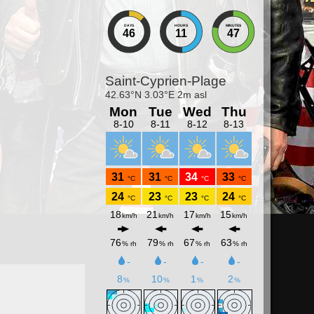
DAYS
HOURS
MINUTES
46
11
47